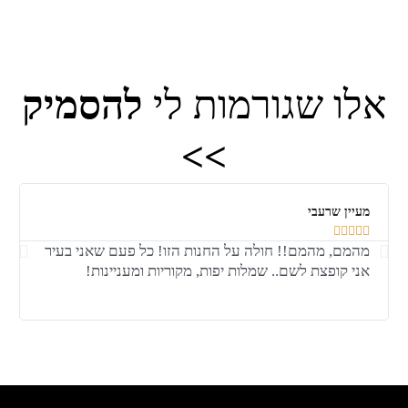
אלו שגורמות לי
להסמיק
>>
מעיין שרעבי





מהמם, מהמם!! חולה על החנות הזו! כל פעם שאני בעיר
אני קופצת לשם.. שמלות יפות, מקוריות ומעניינות!