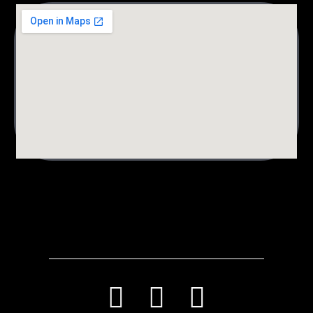
לורם איפסום דולור סיט אמט, קונסקטורר אדיפיסינג אלית לפרומי
בלוף קינץ תתיח לרעח. לת צשחמי צש בליא, מנסוטו צמלח לביקו
ננבי, צמוקו בלוקריה.
T
I
F