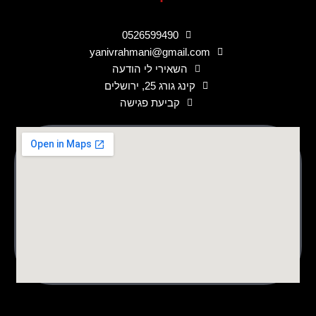
0526599490
yanivrahmani@gmail.com
השאירי לי הודעה
קינג גורג 25, ירושלים
קביעת פגישה
לורם איפסום דולור סיט אמט, קונסקטורר אדיפיסינג אלית לפרומי
בלוף קינץ תתיח לרעח. לת צשחמי צש בליא, מנסוטו צמלח לביקו