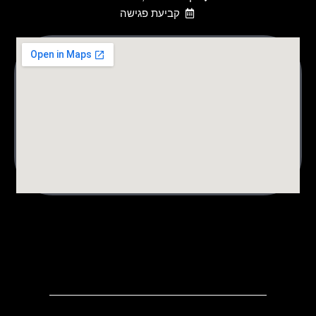
קביעת פגישה
לורם איפסום דולור סיט אמט, קונסקטורר אדיפיסינג אלית לפרומי
בלוף קינץ תתיח לרעח. לת צשחמי צש בליא, מנסוטו צמלח לביקו
ננבי, צמוקו בלוקריה.