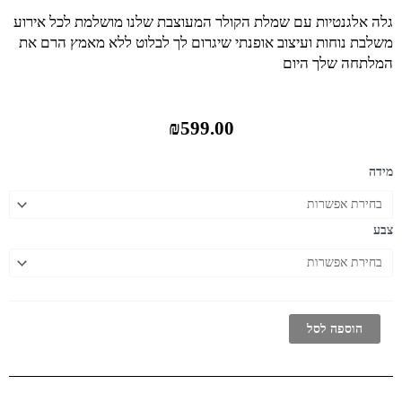
of
Description
גלה אלגנטיות עם שמלת הקולר המעוצבת שלנו מושלמת לכל אירוע
WhatsApp
משלבת נוחות ועיצוב אופנתי שיגרום לך לבלוט ללא מאמץ הרם את
Image
המלתחה שלך היום
2025
09
02
₪
599.00
at
10.37.52
5e566eb0
כמות
מידה
של
שמלת
קולר
צבע
הוספה לסל