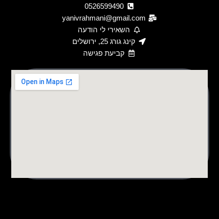
0526599490
yanivrahmani@gmail.com
השאירי לי הודעה
קינג גורג 25, ירושלים
קביעת פגישה
לורם איפסום דולור סיט אמט, קונסקטורר אדיפיסינג אלית לפרומי
בלוף קינץ תתיח לרעח. לת צשחמי צש בליא, מנסוטו צמלח לביקו
ננבי, צמוקו בלוקריה.