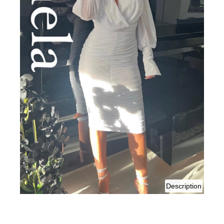
of
Description
pamela
white
dress