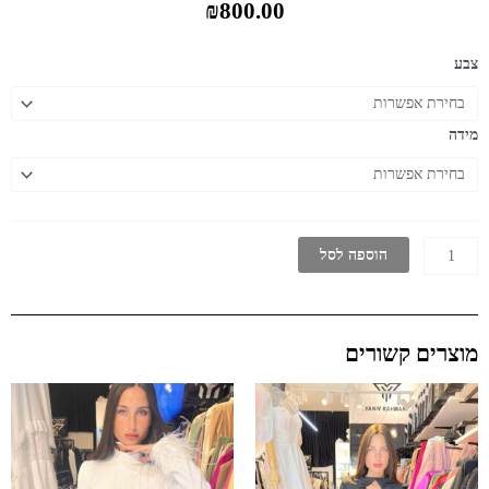
₪
800.00
כמות
צבע
של
שמלת
מחוך
מידה
שרוכים
מאחור
הוספה לסל
מוצרים קשורים