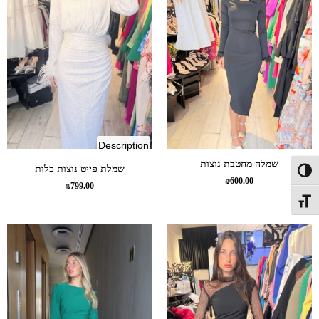
of
Description
bridal
שמלה מחטבת נוצות
שמלת פייט נוצות כלות
פעל/כבה ניגודיות גבוהה
feather
₪
600.00
₪
799.00
sequin
תג גודל גופן
dress