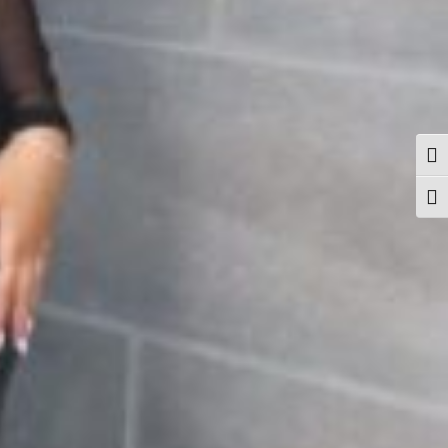
פעל/כבה ניגודיות גבוהה
תג גודל גופן