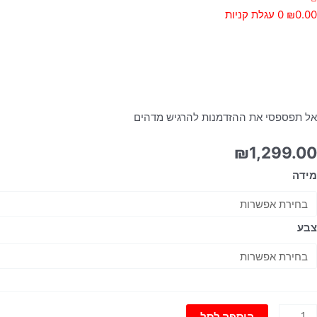
0.00
₪
0
עגלת קניות
מות
ל
מלת
ימסול
תרחבת
אל תפספסי את ההזדמנות להרגיש מדהים
₪
1,299.00
מידה
צבע
הוספה לסל