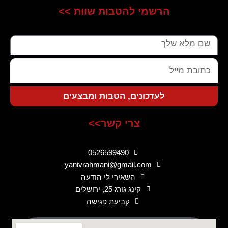
הרשמי להטבות שוות >>
שם
כתובת
מייל
לעדכונים, הטבות ומבצעים
צרי קשר>>
0526599490
yanivrahmani@gmail.com
השאירי לי הודעה
קינג גורג 25, ירושלים
קביעת פגישה