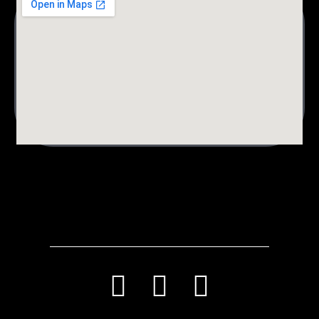
לורם איפסום דולור סיט אמט, קונסקטורר אדיפיסינג אלית לפרומי
בלוף קינץ תתיח לרעח. לת צשחמי צש בליא, מנסוטו צמלח לביקו
ננבי, צמוקו בלוקריה.
T
I
F
i
n
a