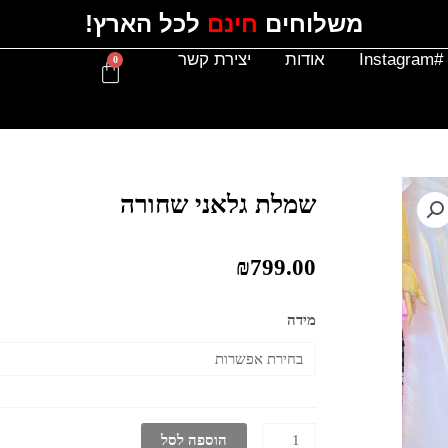
משלוחים
חינם
לכל הארץ!
#Instagram
אודות
יצירת קשר
0
עגלת
קניות
שמלת גלאני שחורה
₪
799.00
כמות
מידה
של
שמלת
גלאני
שחורה
הוספה לסל