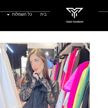
לג
לג
ילוג
תוכן
תוכן
ניווט
בית
כל השמלות