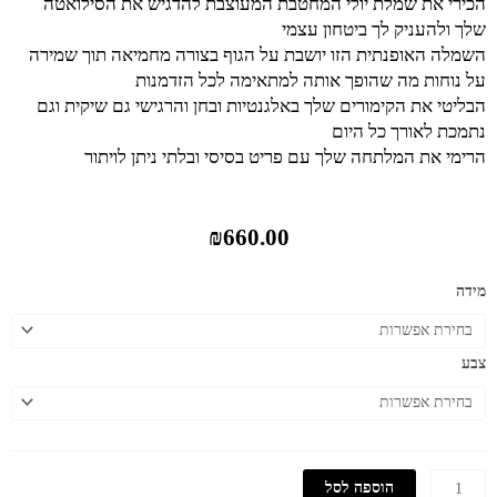
הכירי את שמלת יולי המחטבת המעוצבת להדגיש את הסילואטה
שלך ולהעניק לך ביטחון עצמי
השמלה האופנתית הזו יושבת על הגוף בצורה מחמיאה תוך שמירה
על נוחות מה שהופך אותה למתאימה לכל הזדמנות
הבליטי את הקימורים שלך באלגנטיות ובחן והרגישי גם שיקית וגם
נתמכת לאורך כל היום
הרימי את המלתחה שלך עם פריט בסיסי ובלתי ניתן לויתור
₪
660.00
כמות
מידה
של
שמלה
מחטבת
צבע
יולי
הוספה לסל