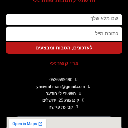
הרשמי להטבות שוות >>
שם
כתובת
מייל
לעדכונים, הטבות ומבצעים
צרי קשר>>
0526599490
yanivrahmani@gmail.com
השאירי לי הודעה
קינג גורג 25, ירושלים
קביעת פגישה