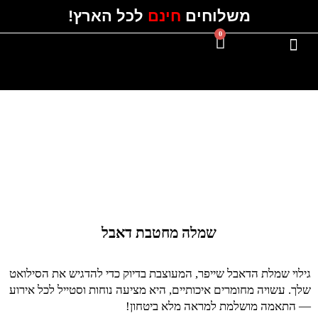
ילוג
משלוחים
חינם
לכל הארץ!
תוכן
0
עגלת
קניות
#Instagram
כל השמלות
שמלה מחטבת דאבל
גילוי שמלת הדאבל שייפר, המעוצבת בדיוק כדי להדגיש את הסילואט
שלך. עשויה מחומרים איכותיים, היא מציעה נוחות וסטייל לכל אירוע
— התאמה מושלמת למראה מלא ביטחון!