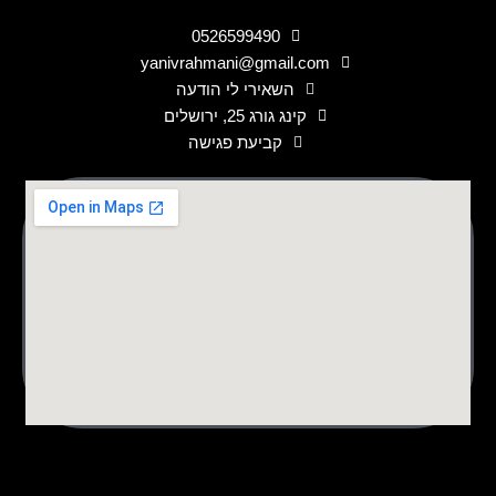
0526599490
yanivrahmani@gmail.com
השאירי לי הודעה
קינג גורג 25, ירושלים
קביעת פגישה
לורם איפסום דולור סיט אמט, קונסקטורר אדיפיסינג אלית לפרומי
בלוף קינץ תתיח לרעח. לת צשחמי צש בליא, מנסוטו צמלח לביקו